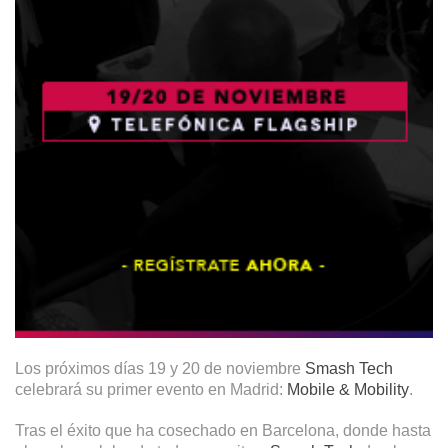
Los próximos días
19 y 20 de noviembre
Smash Tech
celebrará su primer evento en
Madrid:
Mobile & Mobility
.
Tras el éxito que ha cosechado en Barcelona, donde hasta