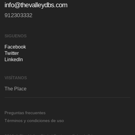
info@thevalleydbs.com
912303332
SIGUENOS
Facebook
Twitter
LinkedIn
VISÍTANOS
The Place
Plaza de Carlos Trías Bertrán 7
1ª Planta
Preguntas frecuentes
28020, Madrid (España)
Términos y condiciones de uso
CÓMO LLEGAR