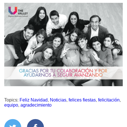
Topics:
Feliz Navidad
,
Noticias
,
felices fiestas
,
felicitación
,
equipo
,
agradecimiento