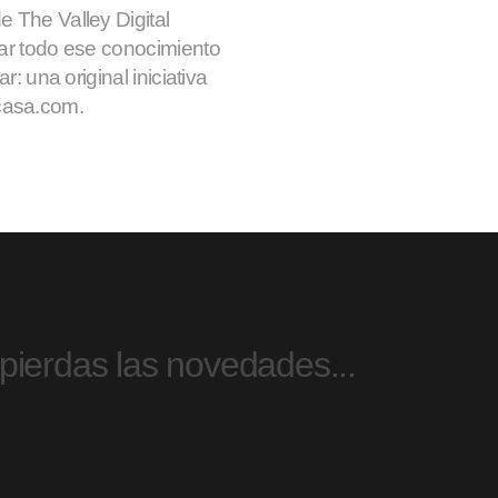
 The Valley Digital
car todo ese conocimiento
r: una original iniciativa
asa.com.