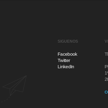
SIGUENOS
V
Facebook
T
Twitter
LinkedIn
P
1
2
C