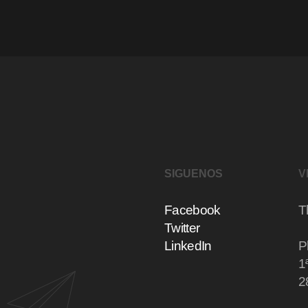
SIGUENOS
V
Facebook
T
Twitter
LinkedIn
P
1
2