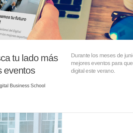
Durante los meses de juni
sca tu lado más
mejores eventos para que d
os eventos
digital este verano.
gital Business School