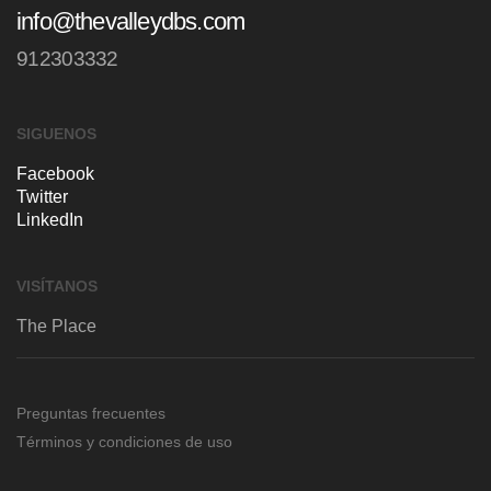
info@thevalleydbs.com
912303332
SIGUENOS
Facebook
Twitter
LinkedIn
VISÍTANOS
The Place
Plaza de Carlos Trías Bertrán 7
1ª Planta
Preguntas frecuentes
28020, Madrid (España)
Términos y condiciones de uso
CÓMO LLEGAR