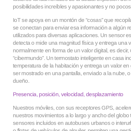
posibilidades increíbles y apasionantes y no pocos
IoT se apoya en un montón de “cosas” que recopi
se conectan para enviar esa información a algún r
utilizados para diversas aplicaciones. Un sensor e
detecta o mide una magnitud física y entrega una 
normalmente en forma de un valor digital, es decir, u
“cibermundo”. Un termostato inteligente en casa in
temperatura de la habitación y entrega un valor e
ser mostrado en una pantalla, enviado a la nube, o
dueño.
Presencia, posición, velocidad, desplazamiento
Nuestros móviles, con sus receptores GPS, aceler
nuestros movimientos a lo largo y ancho del globo
sensores incluidos en autobuses urbanos o interu
o flotas de vehículos de alquiler, permiten una gesti