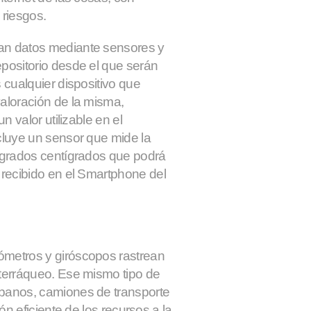
 riesgos.
lan datos mediante sensores y
epositorio desde el que serán
s
cualquier dispositivo que
valoración de la misma
,
n valor utilizable en el
cluye un sensor que mide la
n grados centígrados que podrá
 recibido en el
Smartphone
del
ómetros y giróscopos rastrean
 terráqueo. Ese mismo tipo de
rbanos, camiones de transporte
ón eficiente de los recursos a la